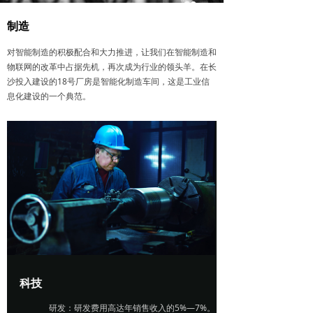
制造
对智能制造的积极配合和大力推进，让我们在智能制造和
物联网的改革中占据先机，再次成为行业的领头羊。在长
沙投入建设的18号厂房是智能化制造车间，这是工业信
息化建设的一个典范。
科技
研发：研发费用高达年销售收入的5%—7%。