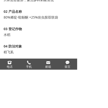
0
2
产品名称
80%烯啶·吡蚜酮 +25%呋虫胺双联袋
0
3
登记作物
水稻
04
防治对象
稻飞虱
뀰
끅
낂
끁
05
登记用量
电话
手机
邮箱
留言
5-10克/亩 24-35克/亩
上一个：
6%阿维·氯苯酰悬浮剂
ꄴ
下一个：
3%辛硫磷颗粒剂
ꄲ
0
分享到：