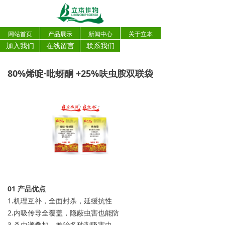
网站首页
产品展示
新闻中心
关于立本
加入我们
在线留言
联系我们
80%烯啶·吡蚜酮 +25%呋虫胺双联袋
0
1
产品优点
1.机理互补，全面封杀，延缓抗性
2.内吸传导全覆盖，隐蔽虫害也能防
3.杀虫谱叠加，兼治多种刺吸害虫