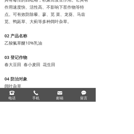
作用速度快、活性高、不影响下茬作物等特
点。可有效防除藜、蓼、苋 菜、龙葵、马齿
苋、鸭跖草、大蓟等多种阔叶杂草。
0
2
产品名称
乙羧氟草醚10%乳油
0
3
登记作物
春大豆田 春小麦田 花生田
04
防治对象
阔叶杂草
뀰
끅
낂
끁
电话
手机
邮箱
留言
05
登记用量
50-70毫升/亩 40-60毫升/亩 30-50毫升/亩
上一个：
吡嘧磺隆20%可湿性粉剂
ꄴ
下一个：
80%莠灭净可湿性粉剂
ꄲ