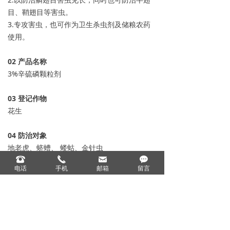
目、鞘翅目等害虫。
3.专攻害虫，也可作为卫生杀虫剂及储粮农药
使用。
0
2
产品名称
3%辛硫磷颗粒剂
0
3
登记作物
花生
04
防治对象
地老虎、蛴螬、 蝼蛄、金针虫
뀰
끅
낂
끁
电话
手机
邮箱
留言
05
登记用量
6667-8333克/亩
上一个：
80%烯啶·吡蚜酮 +25%呋虫胺双联袋
ꄴ
下一个：
40%辛硫·高氟氯乳油
ꄲ