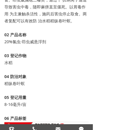
导致害虫中毒，随即麻痹直至僵死。以胃毒作
用 为主兼触杀活性，施药后害虫停止取食。两
者复配可以有效防 治水稻稻纵卷叶螟。
0
2
产品名称
20%氯虫·茚虫威悬浮剂
0
3
登记作物
水稻
04
防治对象
稻纵卷叶螟
05
登记用量
8-16毫升/亩
06 产品标签
뀰
끅
낂
끁