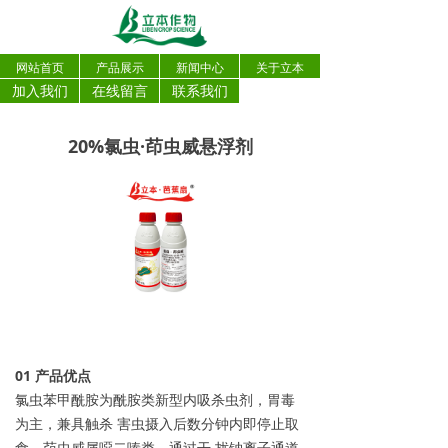
网站首页
产品展示
新闻中心
关于立本
加入我们
在线留言
联系我们
20%氯虫·茚虫威悬浮剂
0
1
产品优点
氯虫苯甲酰胺为酰胺类新型内吸杀虫剂，胃毒
为主，兼具触杀 害虫摄入后数分钟内即停止取
食。茚虫威属噁二嗪类，通过干 扰钠离子通道