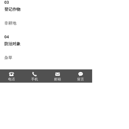
0
3
登记作物
非耕地
04
防治对象
杂草
05
뀰
끅
낂
끁
登记用量
电话
手机
邮箱
留言
200-400毫升/亩
06
产品规格
120克*50瓶、200克*50瓶、1000克*12瓶、5