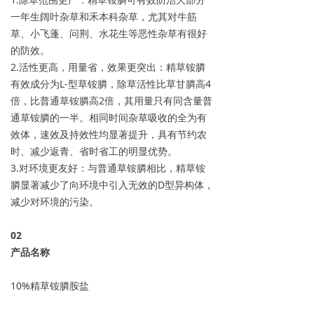
一年生阔叶杂草和禾本科杂草，尤其对牛筋
草、小飞蓬、问荆、水花生等恶性杂草有很好
的防效。
2.活性更高，用量省，效果更突出：精草铵膦
有效成分为L-型草铵膦，除草活性比草甘膦高4
倍，比普通草铵膦高2倍，其用量只有同含量普
通草铵膦的一半。相同时间杂草吸收的全为有
效体，速效及持效性均显著提升，具有节约农
时、减少返青、省时省工的明显优势。
3.对环境更友好：与普通草铵膦相比，精草铵
膦显著减少了向环境中引入无效的D型异构体，
减少对环境的污染。
0
2
产品名称
10%精草铵膦胺盐