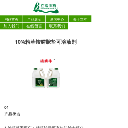
网站首页
产品展示
新闻中心
关于立本
加入我们
在线留言
联系我们
10%精草铵膦胺盐可溶液剂
0
1
产品优点
1.除草范围更广：精草铵膦可有效防治大部分