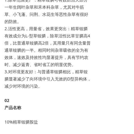
一年生阔叶杂草和禾本科杂草，尤其对牛筋
草、小飞蓬、问荆、水花生等恶性杂草有很好
的防效。
2.活性更高，用量省，效果更突出：精草铵膦
有效成分为L-型草铵膦，除草活性比草甘膦高4
倍，比普通草铵膦高2倍，其用量只有同含量普
通草铵膦的一半。相同时间杂草吸收的全为有
效体，速效及持效性均显著提升，具有节约农
时、减少返青、省时省工的明显优势。
3.对环境更友好：与普通草铵膦相比，精草铵
膦显著减少了向环境中引入无效的D型异构体，
减少对环境的污染。
0
2
产品名称
10%精草铵膦胺盐