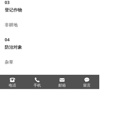
0
3
登记作物
非耕地
04
防治对象
杂草
05
뀰
끅
낂
끁
登记用量
电话
手机
邮箱
留言
200-400毫升/亩
06
产品规格
120克*50瓶、200克*50瓶、1000克*12瓶、5