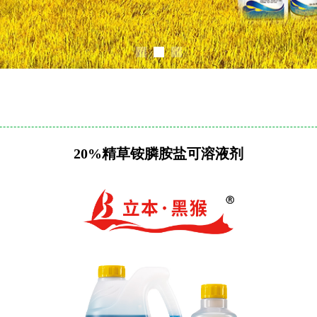
20%精草铵膦胺盐可溶液剂