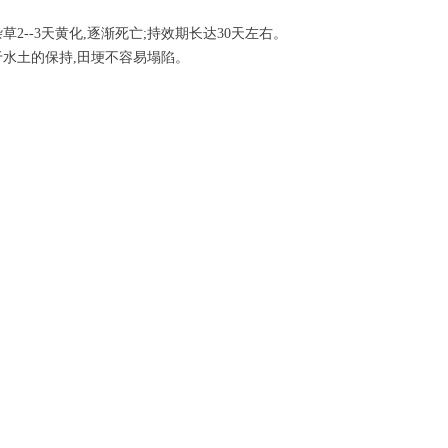
草2--3天黄化,逐渐死亡;持效期长达30天左右。
于水土的保持,田埂不容易塌陷。