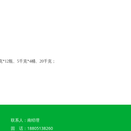
00克*12瓶、5千克*4桶、20千克；
联系人：南经理
固 话：18805138260