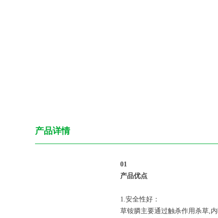
产品详情
0
1
产品优点
1.安全性好：
草铵膦主要通过触杀作用杀草,内