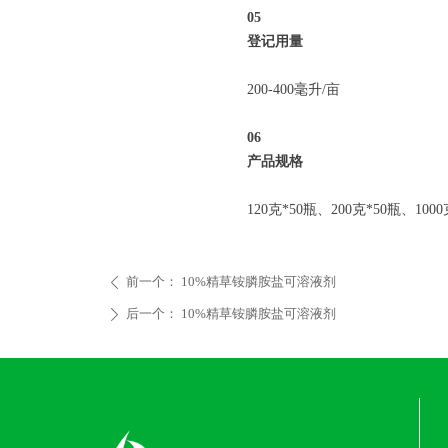
05
登记用量
200-400毫升/亩
06
产品规格
120克*50瓶、200克*50瓶、10
前一个：
10%精草铵膦胺盐可溶液剂
ꄴ
后一个：
10%精草铵膦胺盐可溶液剂
ꄲ