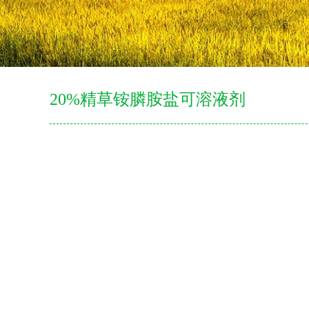
20%精草铵膦胺盐可溶液剂