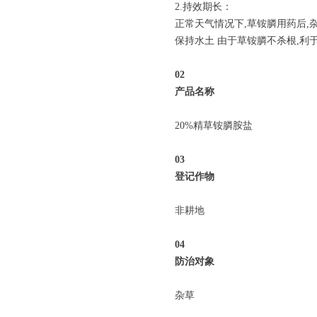
2.持效期长：
正常天气情况下,草铵膦用药后,杂
保持水土 由于草铵膦不杀根,利
0
2
产品名称
20%精草铵膦胺盐
0
3
登记作物
非耕地
04
防治对象
杂草