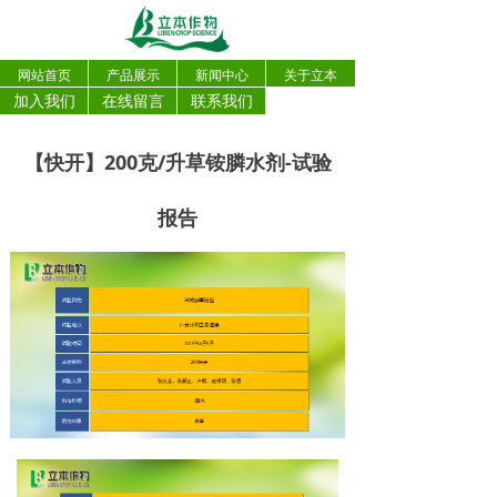
网站首页
产品展示
新闻中心
关于立本
加入我们
在线留言
联系我们
【快开】200克/升草铵膦水剂-试验
报告