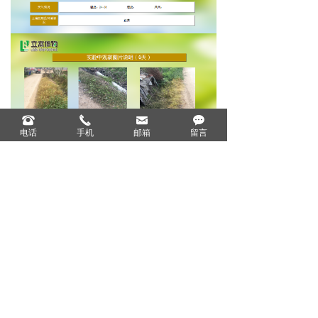
뀰
끅
낂
끁
电话
手机
邮箱
留言