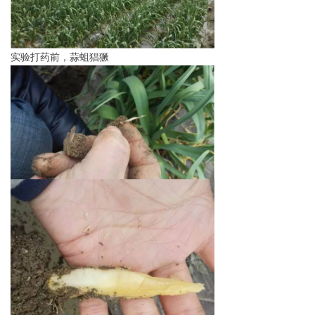
实验打药前，蒜蛆猖獗