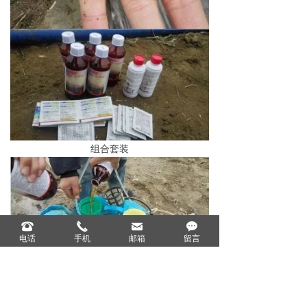
组合套装
뀰
끅
낂
끁
电话
手机
邮箱
留言
开始施药
实验结果记录：