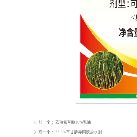
前一个：
乙羧氟草醚10%乳油
ꄴ
后一个：
55.3%草甘膦异丙胺盐水剂
ꄲ