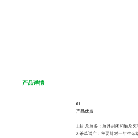
产品详情
0
1
产品优点
1.封 杀兼备：兼具封闭和触杀
2.杀草谱广：主要针对一年生