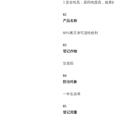
3.安全性高：原药纯度高，效
0
2
产品名称
80%莠灭净可湿性粉剂
0
3
登记作物
甘蔗田
04
防治对象
一年生杂草
05
登记用量