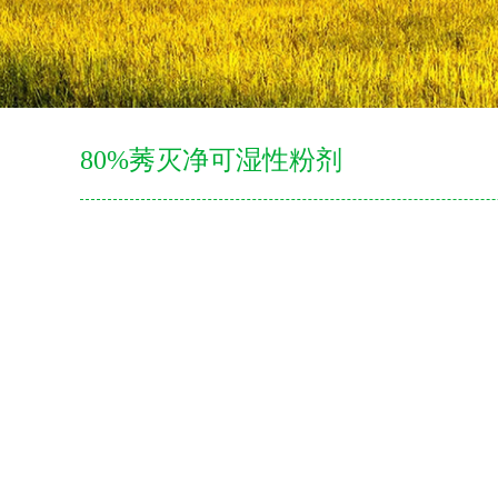
80%莠灭净可湿性粉剂