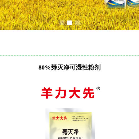
80%莠灭净可湿性粉剂