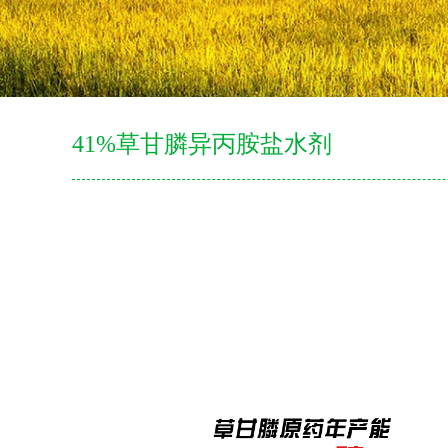
41%草甘膦异丙胺盐水剂