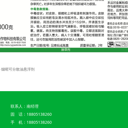
硝·烟嘧可分散油悬浮剂
联系人：南经理
固 话：18805138260
手 机：18805138260