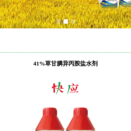
41%草甘膦异丙胺盐水剂