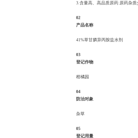
3.含量高、高品质原药:原药杂
0
2
产品名称
41%草甘膦异丙胺盐水剂
0
3
登记作物
柑橘园
04
防治对象
杂草
05
登记用量