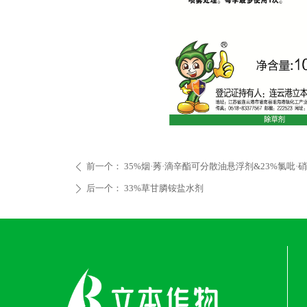
前一个：
35%烟·莠·滴辛酯可分散油悬浮剂&23%氯吡·
ꄴ
后一个：
33%草甘膦铵盐水剂
ꄲ