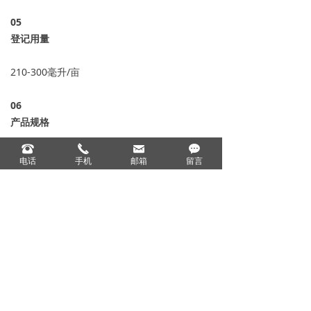
05
登记用量
210-300毫升/亩
06
产品规格
뀰
끅
낂
끁
400克*20瓶、900克*15瓶
电话
手机
邮箱
留言
产品标签