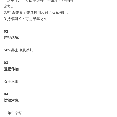
杂草。
2.封 杀兼备：兼具封闭和触杀灭草作用。
3.持续期长：可达半年之久
0
2
产品名称
50%莠去津悬浮剂
0
3
登记作物
春玉米田
04
防治对象
一年生杂草