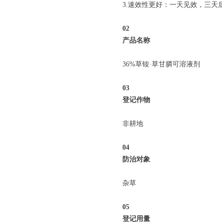
3.速效性更好：一天见效，三天
0
2
产品名称
36%草铵·草甘膦可溶液剂
0
3
登记作物
非耕地
04
防治对象
杂草
05
登记用量