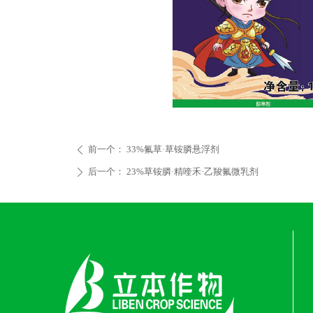
前一个：
33%氟草·草铵膦悬浮剂
ꄴ
后一个：
23%草铵膦·精喹禾·乙羧氟微乳剂
ꄲ