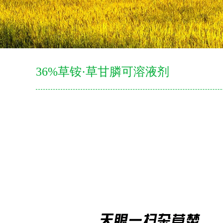
36%草铵·草甘膦可溶液剂