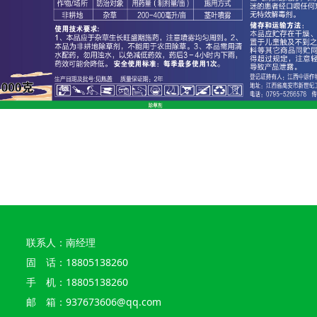
联系人：南经理
固 话：18805138260
手 机：18805138260
邮 箱：937673606@qq.com