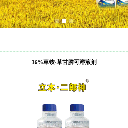
36%草铵·草甘膦可溶液剂