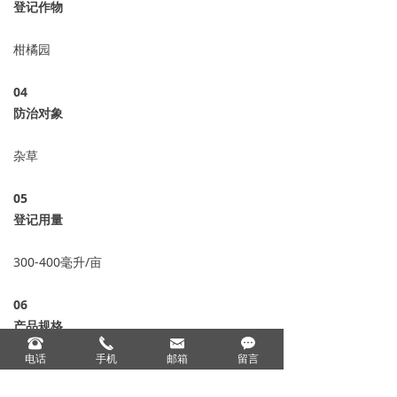
登记作物
柑橘园
04
防治对象
杂草
05
登记用量
300-400毫升/亩
06
产品规格
뀰
끅
낂
끁
电话
手机
邮箱
留言
100克*50瓶、120克*50瓶、200克*50瓶、
1000克*12瓶、5千克*4桶、20千克