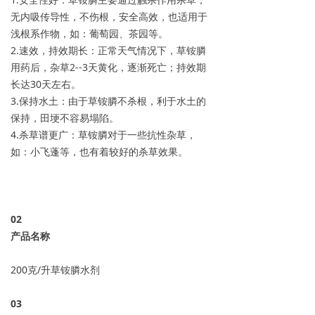
无内吸传导性，不伤根，安全高效，也适用于
浅根系作物，如：葡萄园、茶园等。
2.速效，持效期长：正常天气情况下，草铵膦
用药后，杂草2--3天黄化，逐渐死亡；持效期
长达30天左右。
3.保持水土：由于草铵膦不杀根，利于水土的
保持，田埂不容易塌陷。
4.杀草谱更广：草铵膦对于一些抗性杂草，
如：小飞蓬等，也有着较好的杀草效果。
0
2
产品名称
200克/升草铵膦水剂
0
3