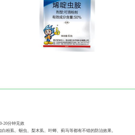
-20分钟见效
虫如白粉虱、蚜虫、梨木虱、叶蝉、蓟马等都有不错的防治效果。