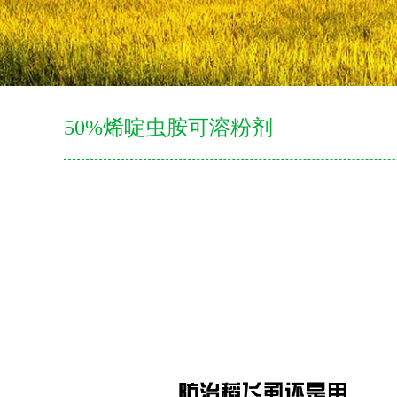
50%烯啶虫胺可溶粉剂