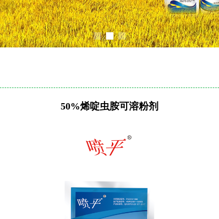
50%烯啶虫胺可溶粉剂