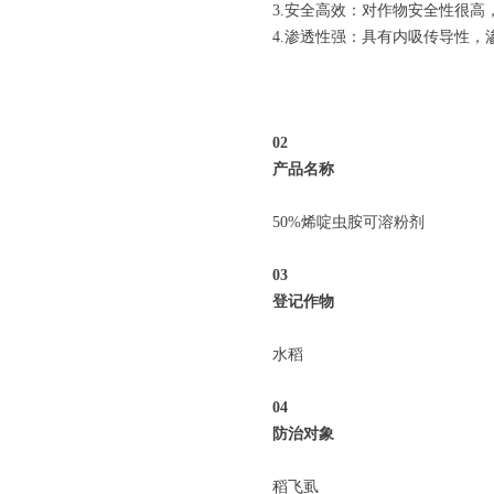
3.安全高效：对作物安全性很
4.渗透性强：具有内吸传导性
0
2
产品名称
50%烯啶虫胺可溶粉剂
0
3
登记作物
水稻
04
防治对象
稻飞虱