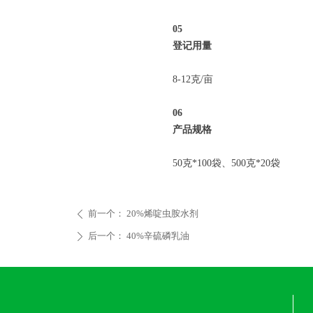
05
登记用量
8-12克/亩
06
产品规格
50克*100袋、500克*20袋
前一个：
20%烯啶虫胺水剂
ꄴ
后一个：
40%辛硫磷乳油
ꄲ