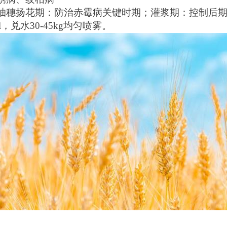
抽穗扬花期：防治赤霉病关键时期；灌浆期：控制后
l，兑水30-45kg均匀喷雾。