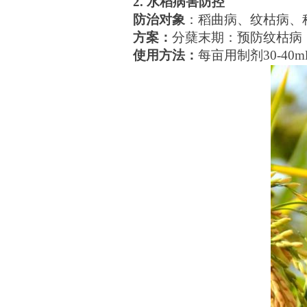
2. 水稻病害防控
防治对象
：
稻曲病、纹枯病、
方案：
分蘖末期：预防纹枯病
使用方法：
每亩用制剂30-4