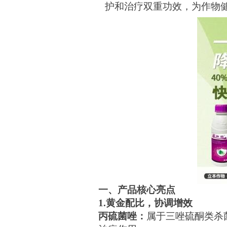
护和治疗双重功效，为作物
一、产品核心亮点
1.黄金配比，协调增效
丙硫菌唑：
属于三唑硫酮类杀