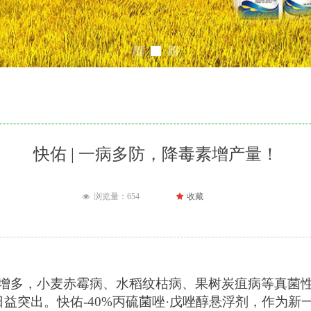
快佑 | 一病多防，降毒素增产量！
浏览量：
654
끄
收藏
넶
增多，小麦赤霉病、水稻纹枯病、果树炭疽病等真菌
日益突出。
快佑-40%丙硫菌唑·戊唑醇悬浮剂
，作为新