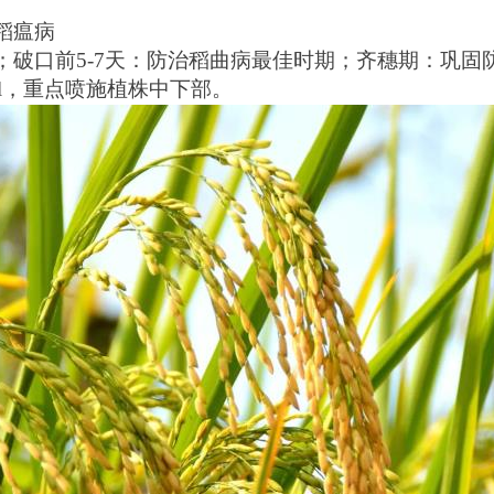
稻瘟病
；破口前5-7天：防治稻曲病最佳时期；齐穗期：巩固
0ml，重点喷施植株中下部。