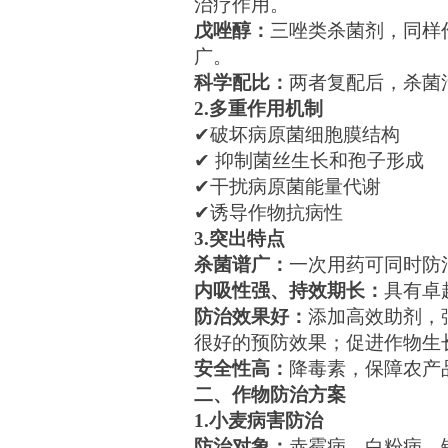
治疗作用。
戊唑醇：
三唑类杀菌剂，同样
广。
科学配比：
两者复配后，杀菌
2.多重作用机制
✔破坏病原菌细胞膜结构
✔ 抑制菌丝生长和孢子形成
✔干扰病原菌能量代谢
✔诱导作物抗病性
3.突出特点
杀菌谱广：
一次用药可同时防
内吸性强、持效期长：
具有卓
防治效果好：
添加高效助剂，
很好的预防效果；促进作物生
安全性高：
降毒素，保障农产
二、作物防治方案
1.小麦病害防治
防治对象：
赤霉病、白粉病、