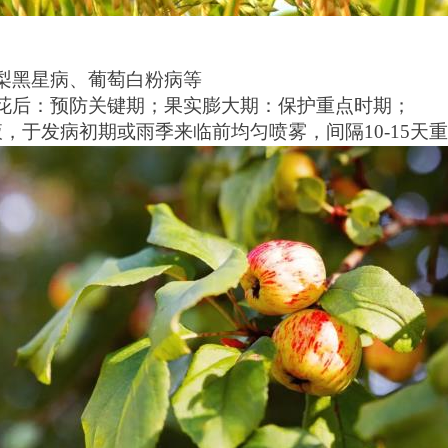
梨黑星病、葡萄白粉病等
花后：预防关键期；果实膨大期：保护重点时期；
0倍液，于发病初期或雨季来临前均匀喷雾，间隔10-15天