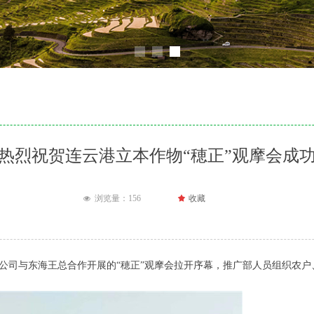
热烈祝贺连云港立本作物“穂正”观摩会成
浏览量：
156
끄
收藏
넶
与东海王总合作开展的“穂正”观摩会拉开序幕，推广部人员组织农户、