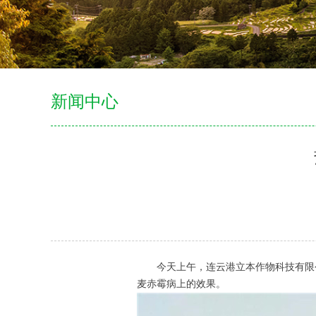
新闻中心
今天上午，连云港立本作物科技有限公司
麦赤霉病上的效果。