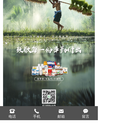
뀰
끅
낂
끁
电话
手机
邮箱
留言
上一篇：
无
ꄴ
下一篇：
无
ꄲ