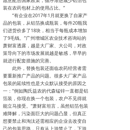
愿意配合国家政策，循序渐进减少铝箔包
装在农药包材上的使用占比。”
“有企业在2017年1月就更换了自家产
品的包装，从铝箔换成瓶装，每件20瓶我
们进货价多了18块，相当于每瓶成本增加
了9毛钱。”广州增城区农业技术咨询站的
萧财富透露，越是大厂家、大公司，对政
策导向下的市场发展就越是敏感，早早的
就进行配套措施的完善。
此外，替换包装还面临农药经营者需
要重新推广产品的问题。很多大厂家产品
包装的延续性也是大众默认接受的原因之
一：“例如陶氏益农的代森锰锌一直都是铝
箔装，你现在换一个包装，农户不见得就
能立马接受。”萧财富坦言，虽然铝箔包装
难降解，污染面巨大的问题凸显，但真正
想要禁止和淘汰还需相应的企业去改变自
己的包装思路，只有从上游禁止了，下游