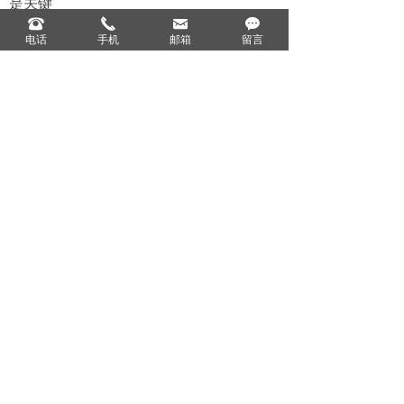
是关键
뀰
끅
낂
끁
事实上浙江地区的农药规范处理起步
电话
手机
邮箱
留言
非常早，建德市新安植保有限责任公司副
总经理李剑光介绍：“嘉兴地区2010年便开
始进行规范的农药包装废弃物回收处理
了，这当然得益于其硬件设施的较早完
善。”
据了解，目前浙江已建立“市场主体回
收、机构处置、公共财政扶持”为主要模式
的农药包装物废弃回收和集中处置体系。
通过农业部门部署，执法大队牵头招标，
辖区各农药零售网点定期回收，再按瓶、
罐、桶、袋等包装分门别类后，送至指定
仓库压缩处理。“50毫升以下的补贴1毛
钱，300、500毫升的2毛钱，1升以上包装
规格的补贴更多。”李剑光指出，由于政府
实行补贴激励政策，浙江某些大的种植户
可能一天靠回收包装废品就能得到1到2千