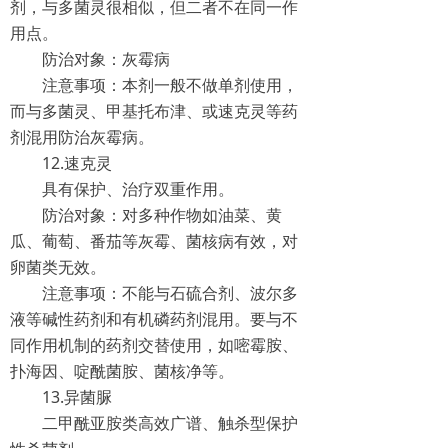
剂，与多菌灵很相似，但二者不在同一作
用点。
防治对象：灰霉病
注意事项：本剂一般不做单剂使用，
而与多菌灵、甲基托布津、或速克灵等药
剂混用防治灰霉病。
12.速克灵
具有保护、治疗双重作用。
防治对象：对多种作物如油菜、黄
瓜、葡萄、番茄等灰霉、菌核病有效，对
卵菌类无效。
注意事项：不能与石硫合剂、波尔多
液等碱性药剂和有机磷药剂混用。要与不
同作用机制的药剂交替使用，如嘧霉胺、
扑海因、啶酰菌胺、菌核净等。
13.异菌脲
二甲酰亚胺类高效广谱、触杀型保护