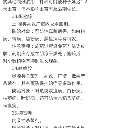
的其他制剂混用，拌种可能使种子延迟1-2
天出苗，但不影响出苗率及后期生长。
33.烯唑醇
三 唑类高效广谱内吸杀菌剂。
防治对象：可防治真菌病害。如白粉
病、锈病、黑粉病、黑星病等有特效。
注意事项：施药过程避免药剂沾染皮
肤；药剂应存放在阴凉干燥处；施药后，
对少数植物有抑制生长现象。
34.咪鲜胺
咪唑类杀菌剂，高效、广谱、低毒型
杀菌剂，具有预防保护治疗等多重作用。
防治对象：对瓜类炭疽病、白粉病、
枯萎病、叶斑病，还可防治水稻恶苗病、
稻瘟病。
35.抑霉唑
内吸性杀菌剂。
防治对象：对柑桔、香蕉和其他水果