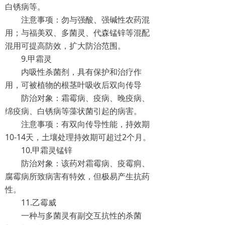
白锈病等。
注意事项：勿与强酸、强碱性农药混
用；与福美双、多菌灵、代森锰锌等混配
混用可提高防效，扩大防治范围。
9.甲霜灵
内吸性杀菌剂，具有保护和治疗作
用，可被植物的根茎叶吸收后双向传导
防治对象：霜霉病、疫病、晚疫病、
绵疫病、白锈病等藻状菌引起的病害。
注意事项：有双向传导性能，持效期
10-14天，土壤处理持效期可超过2个月。
10.甲霜灵锰锌
防治对象：该药对霜霉病、疫霉痌、
腐霉病所致病害有特效，但极易产生抗药
性。
11.乙霉威
一种与多菌灵有副交互抗性的杀菌