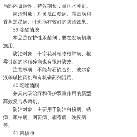
局部内吸活性，持效期长，耐雨水冲刷。
防治对象：对黄瓜白粉病、霜霉病和
香蕉黑星病、叶斑病有较好的防治效果。
39.啶酰菌胺
本品是保护性杀菌剂，要在发病初期
施用。
防治对象：十字花科植物根肿病、根
霉引起的水稻猝病也有很好防效。
注意事项：不能与石硫合剂、波尔多
液等碱性药剂和有机磷药剂混用。
40.噁唑菌酮
兼具内吸治疗和保护双重作用的新型
高效复合杀菌剂。
防治对象：主要用于防治白粉病、锈
病、颖枯病、网斑病、霜霉病、晚疫病
等。
41.菌核净