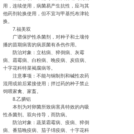
用，连续使用，病菌易产生抗性，应与其
他药剂轮换使用，但不宜与甲基托布津轮
换。
7.福美双
广谱保护性杀菌剂，对种子和土壤传
播的苗期病害的病原菌有杀伤作用。
防治对象：立枯病、猝倒病、灰霉
病、霜霉病、白粉病、晚疫病、炭疽病、
十字花科特菜褐腐病等。
注意事项：不能与铜制剂和碱性农药
混用或前后紧接使用；拌过药的种子禁止
饲喂家禽、家畜。
8.乙膦铝
本剂为对卵菌所致病害具特效的内吸
性杀菌剂。双向传导，而防病。
防治对象：蔬菜霜霉病、疫病、猝倒
病、番茄晚疫病、茄子绵疫病、十字花科