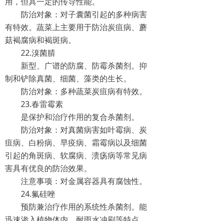
用，但具一定的传导性能。
防治对象：对子囊菌引起的多种病害
有特效。蔬菜上主要用于防治炭疽病、蘑
菇褐腐病和褐斑病。
22.溴菌腈
新型、广谱的防腐、防霉杀菌剂。抑
制和铲除真菌、细菌、藻类的生长。
防治对象：多种蔬菜炭疽病有特效。
23.春雷霉素
是保护和治疗作用的复合杀菌剂。
防治对象：对真菌病害如叶霉病、炭
疽病、白粉病、早疫病、霜霉病以及细菌
引起的角斑病、软腐病、溃疡病等常见病
害具有优良的防治效果。
注意事项：对金属容器具有腐蚀性。
24.氟硅唑
预防兼治疗作用的系统性杀菌剂。能
迅速渗入植物体内、耐雨水冲刷等特点。