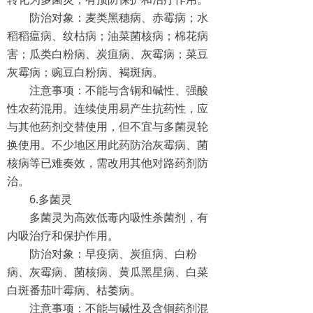
防治对象：麦类黑穗病、赤霉病；水
稻稻瘟病、纹枯病；油菜菌核病；棉花病
害；瓜类白粉病、炭疽病、灰霉病；菜豆
灰霉病；豌豆白粉病、褐斑病。
注意事项：不能与含铜和碱性、强酸
性农药混用。连续使用易产生抗药性，应
与其他药剂交替使用，但不宜与多菌灵轮
换使用。不少地区用此药防治灰霉病、菌
核病等已难奏效，需改用其他对路药剂防
治。
6.多菌灵
多菌灵为高效低毒内吸性杀菌剂，有
内吸治疗和保护作用。
防治对象：早疫病、炭疽病、白粉
病、灰霉病、菌核病、黄瓜黑星病、白菜
白斑番茄叶霉病、枯萎病。
注意事项：不能与碱性及含铜药剂混