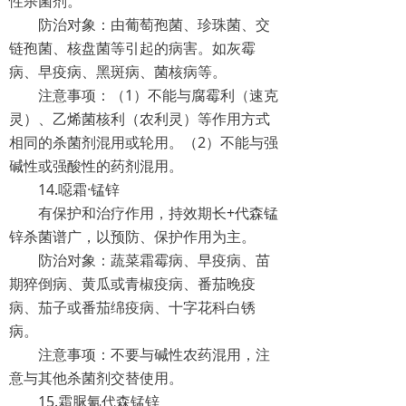
性杀菌剂。
防治对象：由葡萄孢菌、珍珠菌、交
链孢菌、核盘菌等引起的病害。如灰霉
病、早疫病、黑斑病、菌核病等。
注意事项：（1）不能与腐霉利（速克
灵）、乙烯菌核利（农利灵）等作用方式
相同的杀菌剂混用或轮用。（2）不能与强
碱性或强酸性的药剂混用。
14.噁霜·锰锌
有保护和治疗作用，持效期长+代森锰
锌杀菌谱广，以预防、保护作用为主。
防治对象：蔬菜霜霉病、早疫病、苗
期猝倒病、黄瓜或青椒疫病、番茄晚疫
病、茄子或番茄绵疫病、十字花科白锈
病。
注意事项：不要与碱性农药混用，注
意与其他杀菌剂交替使用。
15.霜脲氰代森锰锌