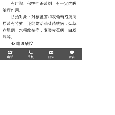
有广谱、保护性杀菌剂，有一定内吸
治疗作用。
防治对象：对核盘菌和灰葡萄孢属病
原菌有特效。还能防治油菜菌核病，烟草
赤星病，水稽纹祜病，麦类赤霉病、白粉
病等。
42.噻呋酰胺
噻唑酰胺类杀菌剂，具有强内吸传导
뀰
끅
낂
끁
性和长持效性。
电话
手机
邮箱
留言
防治对象：噻呋酰胺对尤其对担子菌
纲真菌引起的病害如纹枯病、立枯病等有
特效。
43.井冈霉素
具有较强的内吸性，易被菌体细胞吸
收并在其内迅速传导。
防治对象：对由立枯丝核菌（纹枯
病）引起的病害有均有防治作用。