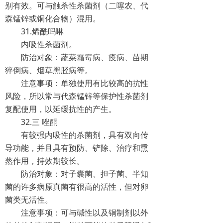
别有效。可与触杀性杀菌剂（二噻农、代
森锰锌或铜化合物）混用。
31.烯酰吗啉
内吸性杀菌剂。
防治对象：蔬菜霜霉病、疫病、苗期
猝倒病、烟草黑胫病等。
注意事项：单独使用有比较高的抗性
风险，所以常与代森锰锌等保护性杀菌剂
复配使用，以延缓抗性的产生。
32.三 唑酮
有较强内吸性的杀菌剂，具有双向传
导功能，并且具有预防、铲除、治疗和熏
蒸作用，持效期较长。
防治对象：对子囊菌、担子菌、半知
菌的许多病原真菌有很高的活性，但对卵
菌类无活性。
注意事项：可与碱性以及铜制剂以外