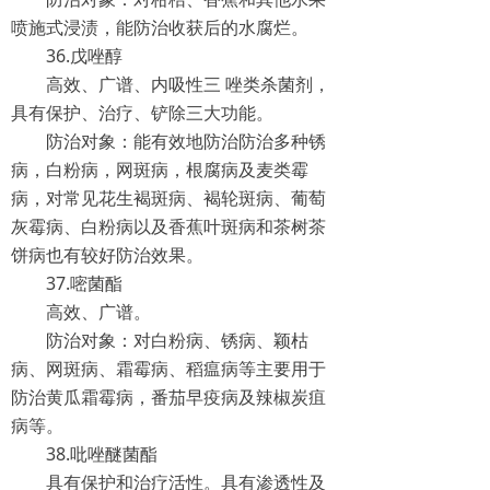
喷施式浸渍，能防治收获后的水腐烂。
36.戊唑醇
高效、广谱、内吸性三 唑类杀菌剂，
具有保护、治疗、铲除三大功能。
防治对象：能有效地防治防治多种锈
病，白粉病，网斑病，根腐病及麦类霉
病，对常见花生褐斑病、褐轮斑病、葡萄
灰霉病、白粉病以及香蕉叶斑病和茶树茶
饼病也有较好防治效果。
37.嘧菌酯
高效、广谱。
防治对象：对白粉病、锈病、颖枯
病、网斑病、霜霉病、稻瘟病等主要用于
防治黄瓜霜霉病，番茄早疫病及辣椒炭疽
病等。
38.吡唑醚菌酯
具有保护和治疗活性。具有渗透性及