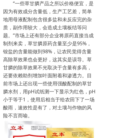
“一些草甘膦产品之所以价格便宜，是
因为有效成分含量低，生产工艺差，简单
地用母液配制包含很多盐和未反应完的杂
质，副作用较大，会造成土壤板结等问
题。”市场上还有部分企业将原药直接当成
制剂来卖，草甘膦原药含量至少是95%，
铵盐的含量能做到98%，让农民觉得含量
高除草效果也会更好，这其实是误导。草
甘膦的除草效果不光取决于含量有多高，
还要依赖助剂增加叶面附着和渗透力。目
前市场上还出现一些使用强酸配制的草甘
膦水剂，用pH试纸测一下显示为红色，pH
小于等于1，使用后相当于给农田下了一场
酸雨，速效性是有了，对土壤与作物的风
险不言而喻。