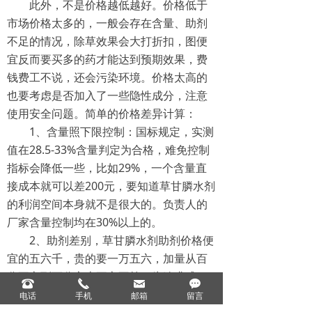
此外，不是价格越低越好。价格低于
市场价格太多的，一般会存在含量、助剂
不足的情况，除草效果会大打折扣，图便
宜反而要买多的药才能达到预期效果，费
钱费工不说，还会污染环境。价格太高的
也要考虑是否加入了一些隐性成分，注意
使用安全问题。简单的价格差异计算：
1、含量照下限控制：国标规定，实测
值在28.5-33%含量判定为合格，难免控制
指标会降低一些，比如29%，一个含量直
接成本就可以差200元，要知道草甘膦水剂
的利润空间本身就不是很大的。负责人的
厂家含量控制均在30%以上的。
2、助剂差别，草甘膦水剂助剂价格便
宜的五六千，贵的要一万五六，加量从百
分五六到百分之十五六不等。为追求成
뀰
끅
낂
끁
本，一吨便宜几百不成问题。
电话
手机
邮箱
留言