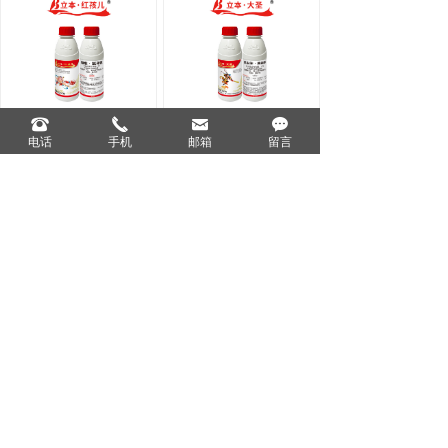
뀰
끅
낂
끁
6%阿维·氯苯酰悬浮剂
10%氯虫苯·虱螨脲悬浮剂
电话
手机
邮箱
留言
200克/升氯虫苯甲酰胺悬浮剂
14%氯虫·高氯氟悬浮剂
上一页
1
/
8
下一页
1
分享到：