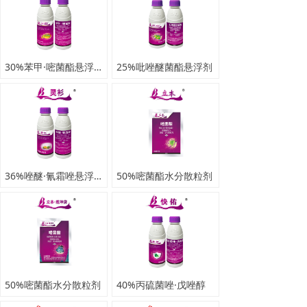
30%苯甲·嘧菌酯悬浮剂
25%吡唑醚菌酯悬浮剂
36%唑醚·氰霜唑悬浮剂
50%嘧菌酯水分散粒剂
50%嘧菌酯水分散粒剂
40%丙硫菌唑·戊唑醇