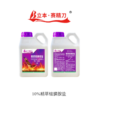
10%精草铵膦胺盐