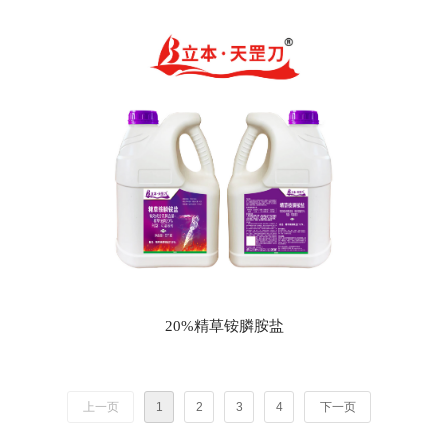
20%精草铵膦胺盐
上一页
1
2
3
4
下一页