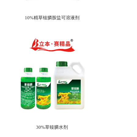
10%精草铵膦胺盐可溶液剂
30%草铵膦水剂