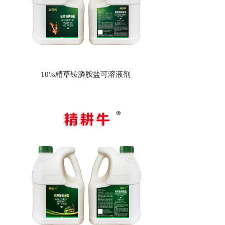
10%精草铵膦胺盐可溶液剂