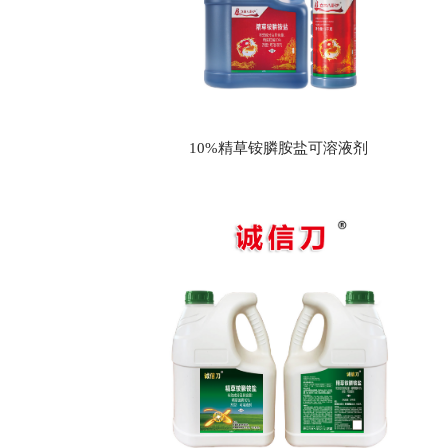
10%精草铵膦胺盐可溶液剂