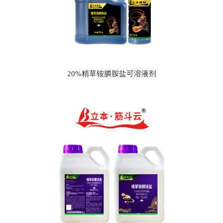
20%精草铵膦胺盐可溶液剂